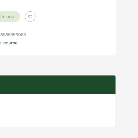
 în coș
55555556985
e legume