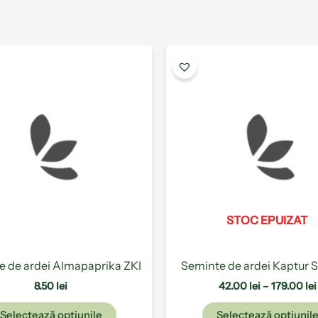
Acest
produs
are
mai
multe
variații.
Opțiunile
pot
fi
alese
STOC EPUIZAT
în
pagina
produsului.
e de ardei Almapaprika ZKI
Seminte de ardei Kaptur 
8.50
lei
42.00
lei
–
179.00
lei
Selectează opțiunile
Selectează opțiunil