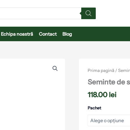
Echipa noastră
Contact
Blog
Cantitate
Seminte
Prima pagină
/
Semin
de
spanac
Seminte de s
Falcon
Seminis
118.00
lei
Pachet