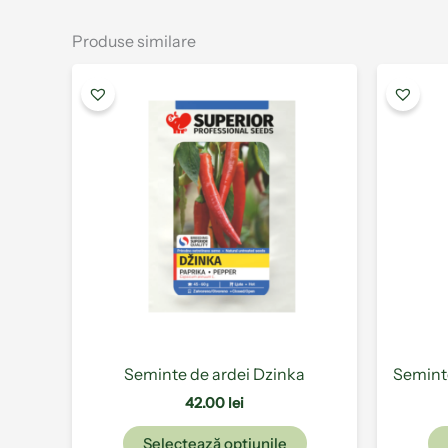
Produse similare
Acest
produs
are
mai
multe
variații.
Opțiunile
pot
fi
alese
în
pagina
produsului.
Seminte de ardei Dzinka
Semint
42.00
lei
Selectează opțiunile