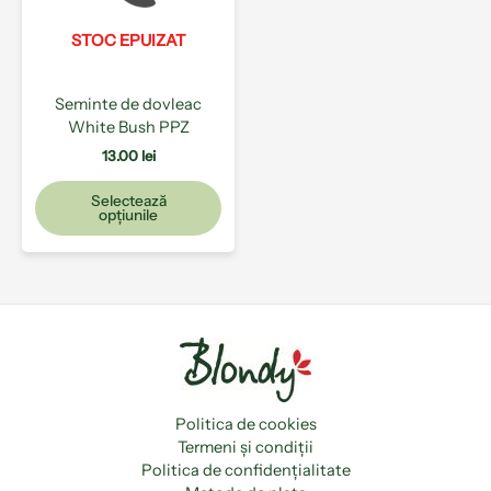
Opțiunile
pot
STOC EPUIZAT
fi
alese
Seminte de dovleac
în
White Bush PPZ
pagina
produsului.
13.00
lei
Selectează
opțiunile
Politica de cookies
Termeni și condiții
Politica de confidențialitate