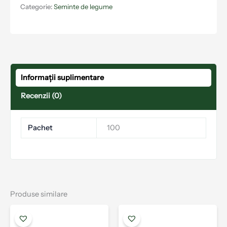
Categorie:
Seminte de legume
Informații suplimentare
Recenzii (0)
Pachet
100
Produse similare
Interval
Acest
Aces
de
produs
prod
prețuri: