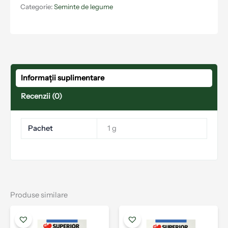
Categorie:
Seminte de legume
Informații suplimentare
Recenzii (0)
Pachet
1 g
Produse similare
Acest
produs