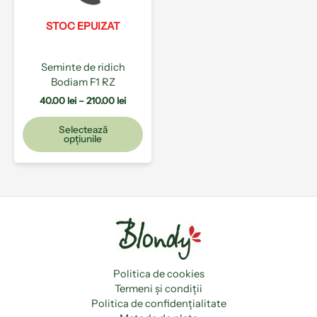
Opțiunile
pot
STOC EPUIZAT
fi
alese
Seminte de ridich
în
Bodiam F1 RZ
pagina
produsului.
40.00
lei
–
210.00
lei
Selectează
opțiunile
Politica de cookies
Termeni și condiții
Politica de confidențialitate