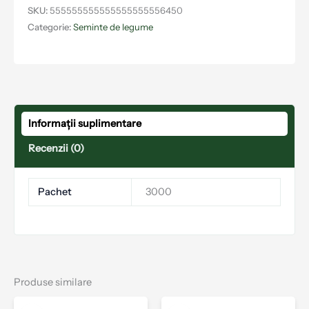
SKU:
555555555555555555556450
Categorie:
Seminte de legume
Informații suplimentare
Recenzii (0)
Pachet
3000
Produse similare
Interval
Acest
Aces