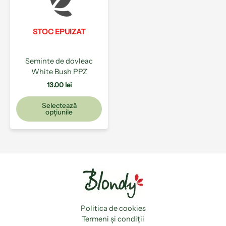
variații.
Opțiunile
pot
STOC EPUIZAT
fi
alese
Seminte de dovleac
în
White Bush PPZ
pagina
produsului.
13.00
lei
Selectează
opțiunile
Politica de cookies
Termeni și condiții