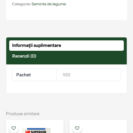
Categorie:
Seminte de legume
Informații suplimentare
Recenzii (0)
Pachet
100
Produse similare
Acest
Aces
produs
prod