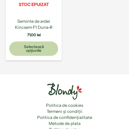
pot
STOC EPUIZAT
fi
alese
Seminte de ardei
în
Kincsem F1 Duna-R
pagina
produsului.
71.00
lei
Selectează
opțiunile
Politica de cookies
Termeni și condiții
Politica de confidențialitate
Metode de plata