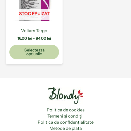
Opțiunile
pot
STOC EPUIZAT
fi
alese
în
Voliam Targo
pagina
16.00
lei
–
94.00
lei
produsului.
Selectează
opțiunile
Politica de cookies
Termeni și condiții
Politica de confidențialitate
Metode de plata