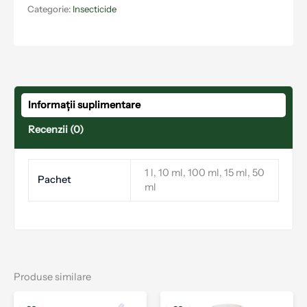
Categorie:
Insecticide
Informații suplimentare
Recenzii (0)
1 l, 10 ml, 100 ml, 15 ml, 50
Pachet
ml
Produse similare
Interval
Interval
Acest
Aces