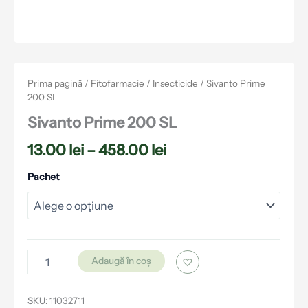
Prima pagină
/
Fitofarmacie
/
Insecticide
/ Sivanto Prime
200 SL
Sivanto Prime 200 SL
13.00
lei
–
458.00
lei
Pachet
Adaugă în coș
SKU:
11032711