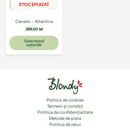
pot
STOC EPUIZAT
fi
alese
Canelis – Atlantica
în
pagina
268.00
lei
produsului.
Selectează
opțiunile
Politica de cookies
Termeni și condiții
Politica de confidențialitate
Metode de plata
Politica de retur