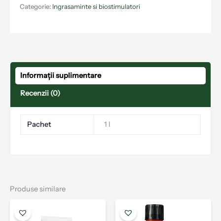
Categorie:
Ingrasaminte si biostimulatori
Informații suplimentare
Recenzii (0)
Pachet
1 l
Produse similare
Interval
Interval
Acest
Aces
de
de
produs
prod
prețuri:
prețuri: