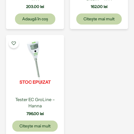
203.00
lei
162.00
lei
Adaugă în coș
Citește mai mult
STOC EPUIZAT
Tester EC GroLine –
Hanna
796.00
lei
Citește mai mult