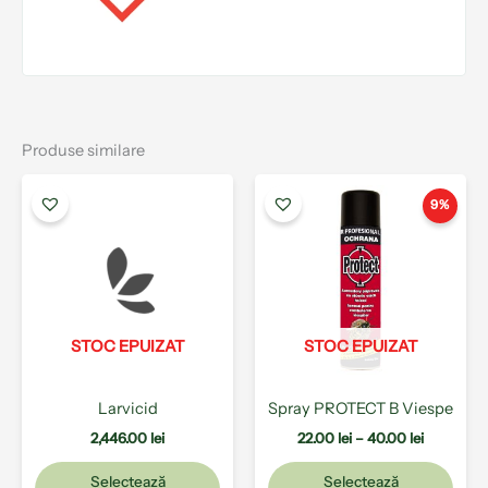
Produse similare
Interval
Acest
Aces
de
produs
prod
9%
prețuri:
are
are
22.00 lei
mai
mai
până
multe
la
mult
40.00 lei
variații.
varia
Opțiunile
Opți
pot
pot
STOC EPUIZAT
STOC EPUIZAT
fi
fi
alese
ales
Larvicid
Spray PROTECT B Viespe
în
în
pagina
pagi
2,446.00
lei
22.00
lei
–
40.00
lei
produsului.
prod
Selectează
Selectează