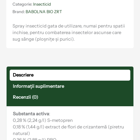
Categorie:
Insecticid
Brand:
BABOLNA BIO ZRT
Spray insecticid gata de utilizare, numai pentru spatii
inchise, pentru combaterea insectelor ascunse care
sug sânge (ploșnițe și purici).
Descriere
Informații suplimentare
Recenzii (0)
Substanta activa
:
0,28 % (2,24 g/l) S-metopren
0,18 % (1,44 g/l) extract de flori de crizantemă (piretru
natural)