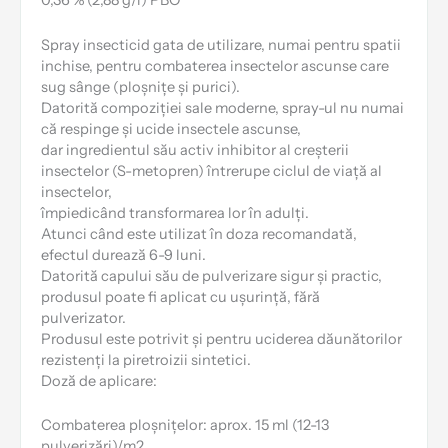
0,36 % (2,88 g/l) PBO
Spray insecticid gata de utilizare, numai pentru spatii
inchise, pentru combaterea insectelor ascunse care
sug sânge (ploșnițe și purici).
Datorită compoziției sale moderne, spray-ul nu numai
că respinge și ucide insectele ascunse,
dar ingredientul său activ inhibitor al creșterii
insectelor (S-metopren) întrerupe ciclul de viață al
insectelor,
împiedicând transformarea lor în adulți.
Atunci când este utilizat în doza recomandată,
efectul durează 6-9 luni.
Datorită capului său de pulverizare sigur și practic,
produsul poate fi aplicat cu ușurință, fără
pulverizator.
Produsul este potrivit și pentru uciderea dăunătorilor
rezistenți la piretroizii sintetici.
Doză de aplicare:
Combaterea ploșnițelor: aprox. 15 ml (12-13
pulverizări)/m2