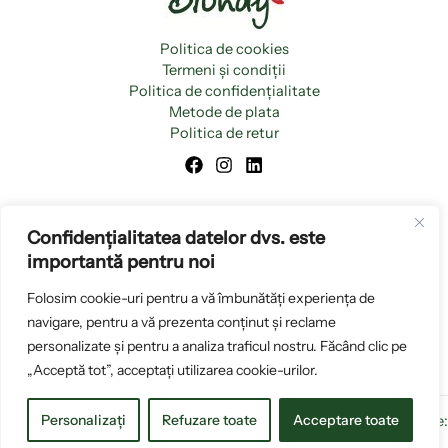
Politica de cookies
Termeni și condiții
Politica de confidențialitate
Metode de plata
Politica de retur
Confidențialitatea datelor dvs. este
importantă pentru noi
Folosim cookie-uri pentru a vă îmbunătăți experiența de
navigare, pentru a vă prezenta conținut și reclame
personalizate și pentru a analiza traficul nostru. Făcând clic pe
„Acceptă tot”, acceptați utilizarea cookie-urilor.
Personalizați
Refuzare toate
Acceptare toate
Copyright © 2026 www.blondyromania.ro |
Creare magazin online:
OkkWebMedia