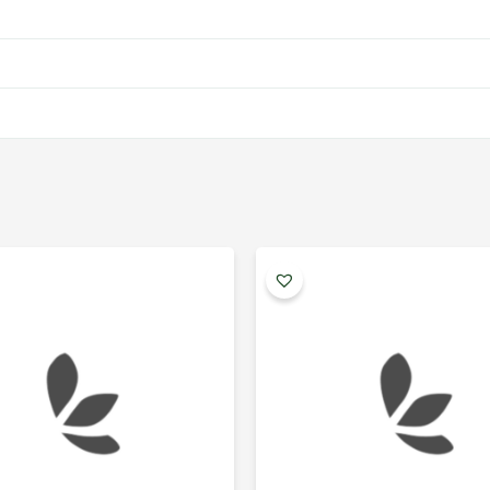
In
de
pr
3.
pâ
la
6.