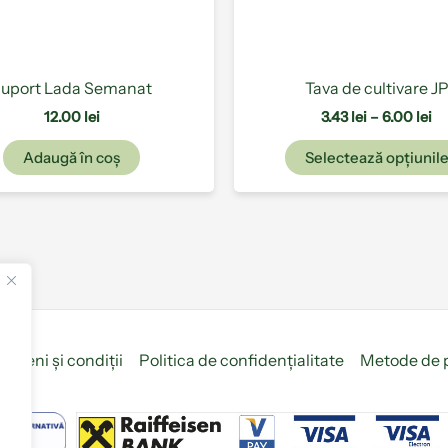
uport Lada Semanat
Tava de cultivare J
12.00
lei
3.43
lei
–
6.00
lei
Adaugă în coș
Selectează opțiunil
ermeni și condiții
Politica de confidențialitate
Metode de 