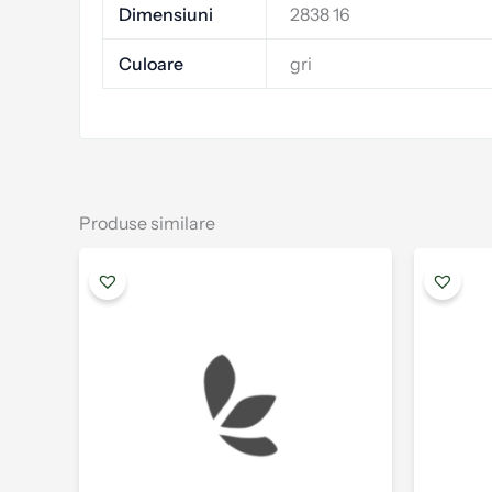
Dimensiuni
2838 16
Culoare
gri
Produse similare
Acest
produs
are
mai
multe
variații.
Opțiunile
pot
fi