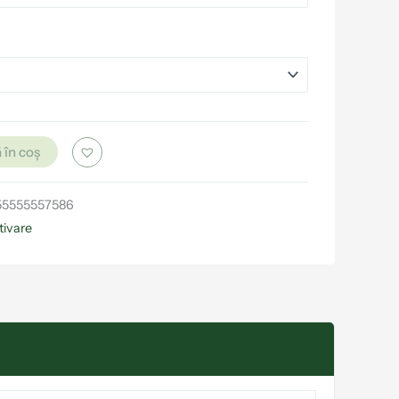
 în coș
55555557586
tivare