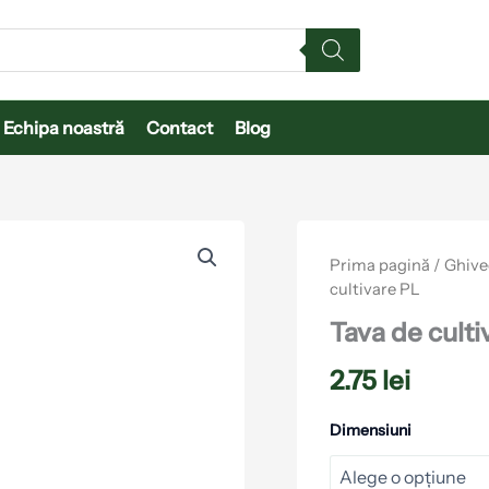
Echipa noastră
Contact
Blog
Cantitate
Tava
Prima pagină
/
Ghivec
de
cultivare PL
cultivare
PL
Tava de culti
2.75
lei
Dimensiuni