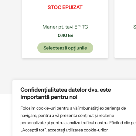
alese
STOC EPUIZAT
în
pagina
produsului.
Maner pt. tavi EP TG
S
0.40
lei
Selectează opțiunile
Confidențialitatea datelor dvs. este
importantă pentru noi
Folosim cookie-uri pentru a vă îmbunătăți experiența de
Politica de cookies
T
navigare, pentru a vă prezenta conținut și reclame
personalizate și pentru a analiza traficul nostru. Făcând clic pe
„Acceptă tot”, acceptați utilizarea cookie-urilor.