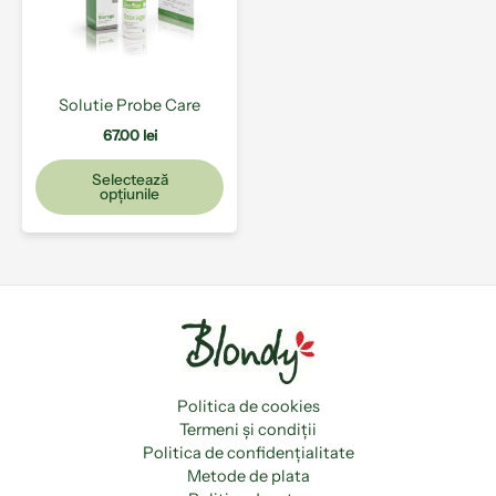
Opțiunile
pot
fi
alese
Solutie Probe Care
în
pagina
67.00
lei
produsului.
Selectează
opțiunile
Politica de cookies
Termeni și condiții
Politica de confidențialitate
Metode de plata