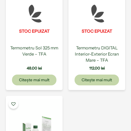
STOC EPUIZAT
STOC EPUIZAT
Termometru Sol 325 mm
Termometru DIGITAL
Verde – TFA
Interior-Exterior Ecran
Mare – TFA
48.00
lei
112.00
lei
Citește mai mult
Citește mai mult
Acest
produs
are
mai
multe
variații.