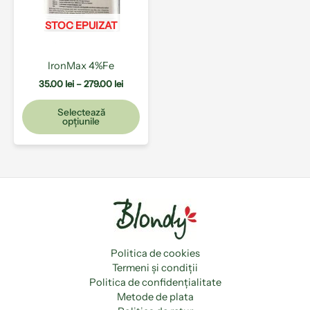
Opțiunile
pot
STOC EPUIZAT
fi
alese
IronMax 4%Fe
în
pagina
35.00
lei
–
279.00
lei
produsului.
Selectează
opțiunile
Politica de cookies
Termeni și condiții
Politica de confidențialitate
Metode de plata