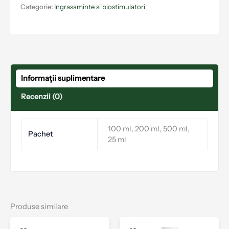
Categorie:
Ingrasaminte si biostimulatori
Informații suplimentare
Recenzii (0)
100 ml, 200 ml, 500 ml,
Pachet
25 ml
Produse similare
Interval
Interval
Acest
Aces