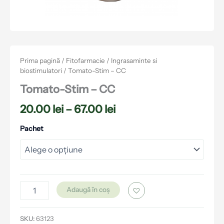
Prima pagină
/
Fitofarmacie
/
Ingrasaminte si
biostimulatori
/ Tomato-Stim – CC
Tomato-Stim – CC
20.00
lei
–
67.00
lei
Pachet
Adaugă în coș
SKU:
63123