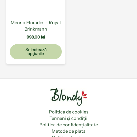
pot
fi
alese
Menno Florades – Royal
în
Brinkmann
pagina
produsului.
998.00
lei
Selectează
opțiunile
Politica de cookies
Termeni și condiții
Politica de confidențialitate
Metode de plata