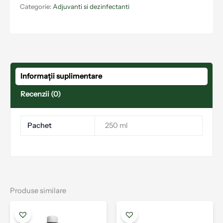
Categorie:
Adjuvanti si dezinfectanti
Informații suplimentare
Recenzii (0)
Pachet
250 ml
Produse similare
Acest
Aces
produs
prod