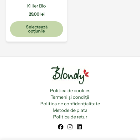
alese
Killer Bio
în
pagina
29.00
lei
produsului.
Selectează
opțiunile
Politica de cookies
Termeni și condiții
Politica de confidențialitate
Metode de plata
Politica de retur