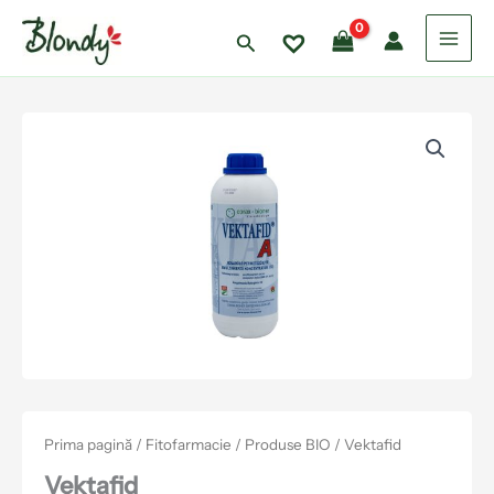
Skip
to
Search
content
Cantitate
Vektafid
Prima pagină
/
Fitofarmacie
/
Produse BIO
/ Vektafid
Vektafid