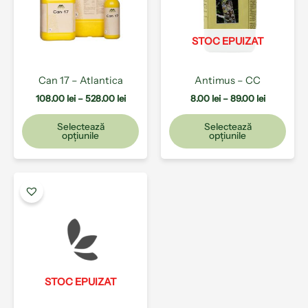
528.00 lei
89.00 lei
variații.
varia
Opțiunile
Opți
pot
pot
STOC EPUIZAT
fi
fi
alese
ales
Can 17 – Atlantica
Antimus – CC
în
în
pagina
pagi
108.00
lei
–
528.00
lei
8.00
lei
–
89.00
lei
produsului.
prod
Selectează
Selectează
opțiunile
opțiunile
Acest
produs
are
mai
multe
variații.
Opțiunile
pot
STOC EPUIZAT
fi