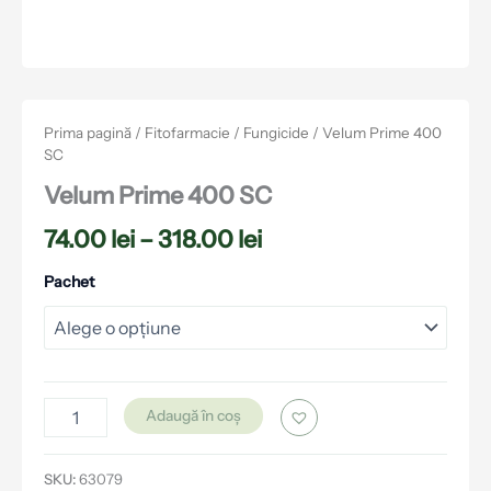
Prima pagină
/
Fitofarmacie
/
Fungicide
/ Velum Prime 400
SC
Velum Prime 400 SC
74.00
lei
–
318.00
lei
Pachet
Adaugă în coș
SKU:
63079