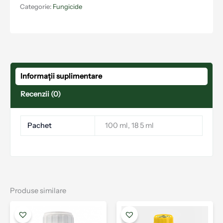
Categorie:
Fungicide
Informații suplimentare
Recenzii (0)
Pachet
100 ml, 18 5 ml
Produse similare
Interval
Interval
Acest
Aces
de
de
produs
prod
prețuri:
prețuri: