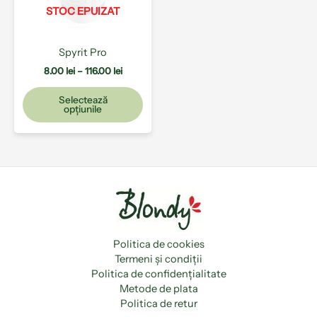
pot
STOC EPUIZAT
fi
alese
Spyrit Pro
în
pagina
8.00
lei
–
116.00
lei
produsului.
Selectează
opțiunile
Politica de cookies
Termeni și condiții
Politica de confidențialitate
Metode de plata
Politica de retur