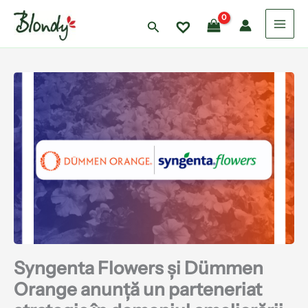
Skip
to
Search
content
Syngenta Flowers și Dümmen
Orange anunță un parteneriat