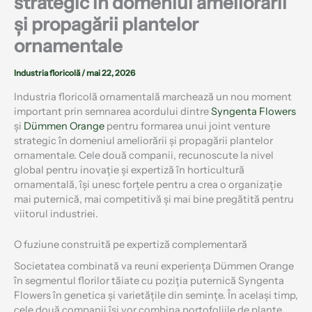
strategic în domeniul ameliorării
și propagării plantelor
ornamentale
Industria floricolă
/
mai 22, 2026
Industria floricolă ornamentală marchează un nou moment
important prin semnarea acordului dintre
Syngenta Flowers
și
Dümmen Orange
pentru formarea unui joint venture
strategic în domeniul ameliorării și propagării plantelor
ornamentale. Cele două companii, recunoscute la nivel
global pentru inovație și expertiză în horticultură
ornamentală, își unesc forțele pentru a crea o organizație
mai puternică, mai competitivă și mai bine pregătită pentru
viitorul industriei.
O fuziune construită pe expertiză complementară
Societatea combinată va reuni experiența Dümmen Orange
în segmentul florilor tăiate cu poziția puternică Syngenta
Flowers în genetica și varietățile din semințe. În același timp,
cele două companii își vor combina portofoliile de plante