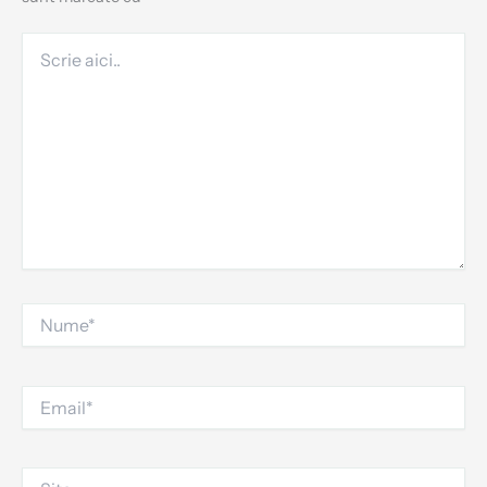
Scrie
aici..
Nume*
Email*
Site