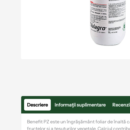
Descriere
Informații suplimentare
Recenzii
Benefit PZ este un îngrășământ foliar de înaltă ca
fructelor și a țesuturilor vegetale. Calciul contri