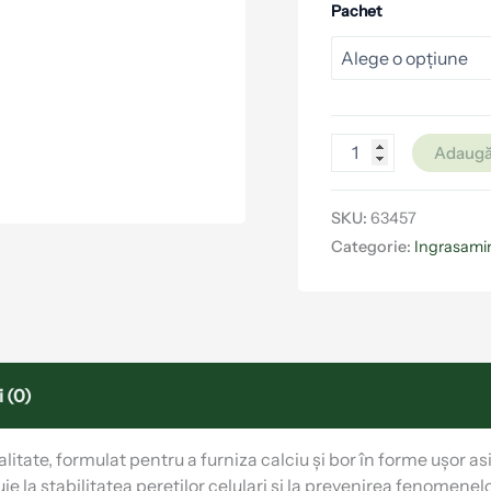
Pachet
Adaugă
SKU:
63457
Categorie:
Ingrasamin
 (0)
litate, formulat pentru a furniza calciu și bor în forme ușor a
buie la stabilitatea pereților celulari și la prevenirea fenomene