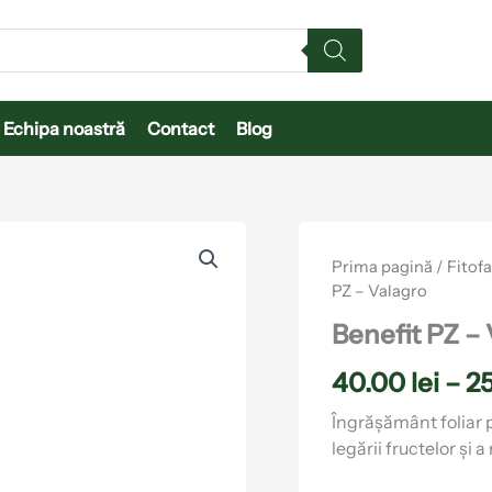
Echipa noastră
Contact
Blog
Cantitate
Benefit
Prima pagină
/
Fitof
PZ
PZ – Valagro
-
Valagro
Benefit PZ –
40.00
lei
–
2
Îngrășământ foliar p
legării fructelor și a