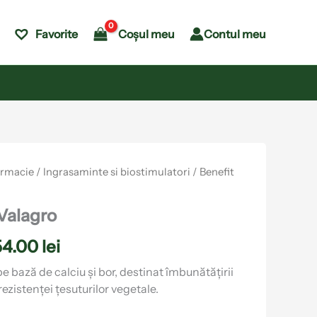
Coșul meu
Contul meu
Favorite
Interval
armacie
/
Ingrasaminte si biostimulatori
/ Benefit
de
prețuri:
 Valagro
40.00 lei
54.00
lei
până
e bază de calciu și bor, destinat îmbunătățirii
la
 rezistenței țesuturilor vegetale.
254.00 lei