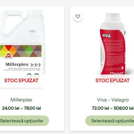
Interval
Acest
de
produs
prețuri:
are
24.00 lei
până
mai
la
multe
78.00 lei
variații.
Opțiunile
pot
fi
alese
STOC EPUIZAT
STOC EPUIZAT
în
pagina
produsului.
Millerplex
Viva – Valagro
24.00
lei
–
78.00
lei
72.00
lei
–
508.00
lei
Selectează opțiunile
Selectează opțiunil