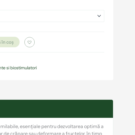
 în coș
te si biostimulatori
similabile, esențiale pentru dezvoltarea optimă a
lor de crăpare sau deformare a fructelor, în timp