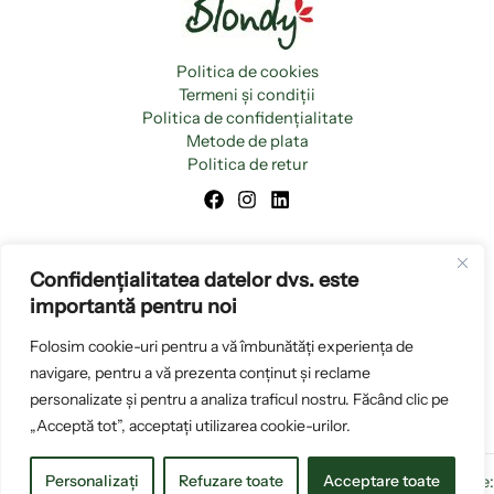
Politica de cookies
Termeni și condiții
Politica de confidențialitate
Metode de plata
Politica de retur
Confidențialitatea datelor dvs. este
importantă pentru noi
Folosim cookie-uri pentru a vă îmbunătăți experiența de
navigare, pentru a vă prezenta conținut și reclame
personalizate și pentru a analiza traficul nostru. Făcând clic pe
„Acceptă tot”, acceptați utilizarea cookie-urilor.
Personalizați
Refuzare toate
Acceptare toate
Copyright © 2026 www.blondyromania.ro |
Creare magazin online: