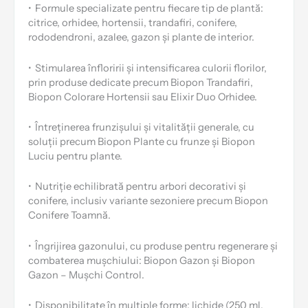
•
Formule specializate pentru fiecare tip de plantă:
citrice, orhidee, hortensii, trandafiri, conifere,
rododendroni, azalee, gazon și plante de interior.
•
Stimularea înfloririi și intensificarea culorii florilor,
prin produse dedicate precum Biopon Trandafiri,
Biopon Colorare Hortensii sau Elixir Duo Orhidee.
•
Întreținerea frunzișului și vitalității generale, cu
soluții precum Biopon Plante cu frunze și Biopon
Luciu pentru plante.
•
Nutriție echilibrată pentru arbori decorativi și
conifere, inclusiv variante sezoniere precum Biopon
Conifere Toamnă.
•
Îngrijirea gazonului, cu produse pentru regenerare și
combaterea mușchiului: Biopon Gazon și Biopon
Gazon – Mușchi Control.
•
Disponibilitate în multiple forme: lichide (250 ml,