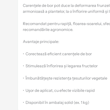
Carențele de bor pot duce la deformarea frunzelor,
armonioasă a plantelor, la o înflorire uniformă și
Recomandat pentru rapiță, floarea-soarelui, sfeclă,
recomandările agronomice.
Avantaje principale:
•
Corectează eficient carențele de bor
•
Stimulează înflorirea și legarea fructelor
•
Îmbunătățește rezistența țesuturilor vegetale
•
Ușor de aplicat, cu efecte vizibile rapid
•
Disponibil în ambalaj solid (ex. 1 kg)