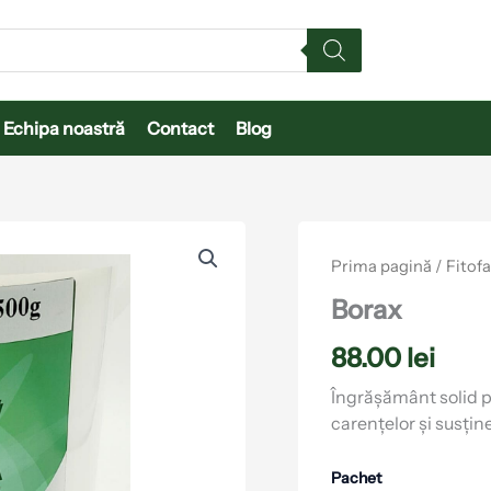
Echipa noastră
Contact
Blog
Cantitate
Borax
Prima pagină
/
Fitof
Borax
88.00
lei
Îngrășământ solid pe
carențelor și susțin
Pachet