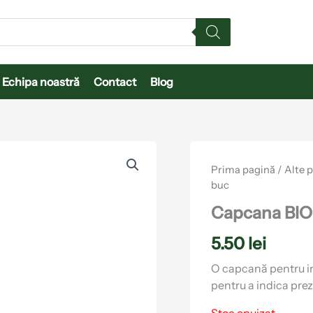
Echipa noastră
Contact
Blog
Prima pagină
/
Alte 
buc
Capcana BIO
5.50
lei
O capcană pentru ins
pentru a indica prez
Stoc epuizat