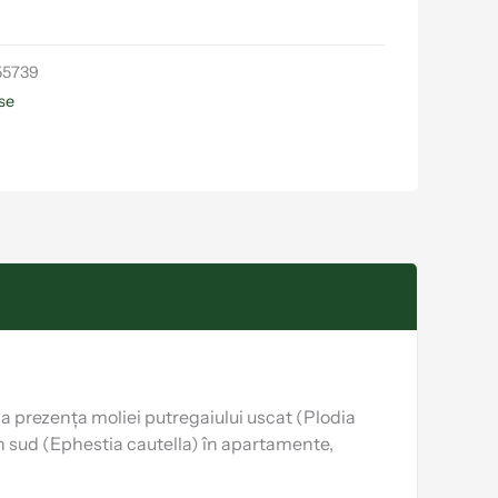
55739
se
ca prezența moliei putregaiului uscat (Plodia
 din sud (Ephestia cautella) în apartamente,