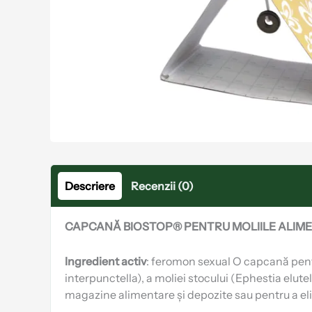
Descriere
Recenzii (0)
CAPCANĂ BIOSTOP® PENTRU MOLIILE ALIM
Ingredient activ
: feromon sexual O capcană pentru
interpunctella), a moliei stocului (Ephestia elutel
magazine alimentare și depozite sau pentru a eli