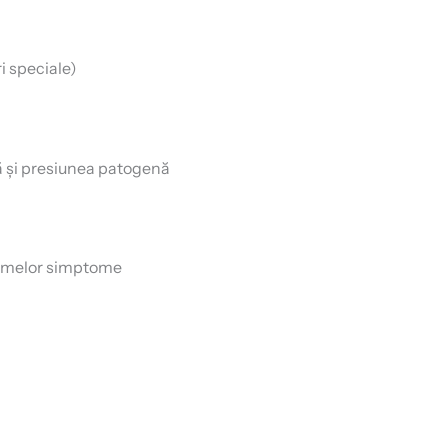
i speciale)
ră și presiunea patogenă
primelor simptome