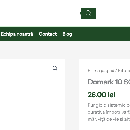
Echipa noastră
Contact
Blog
Cantitate
Domark
Prima pagină
/
Fitof
10
SC
Domark 10 S
26.00
lei
Fungicid sistemic pe
curativă împotriva făi
măr, viță de vie și alt