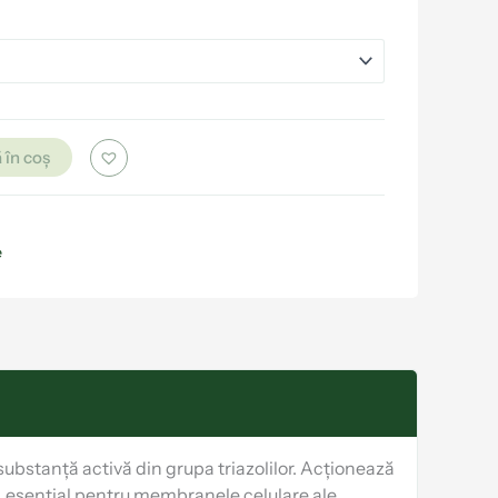
 în coș
e
bstanță activă din grupa triazolilor. Acționează
ui, esențial pentru membranele celulare ale