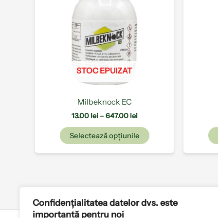
multe
647.00 lei
variații.
Opțiunile
pot
fi
alese
STOC EPUIZAT
în
pagina
produsului.
Milbeknock EC
13.00
lei
–
647.00
lei
Selectează opțiunile
Confidențialitatea datelor dvs. este
importantă pentru noi