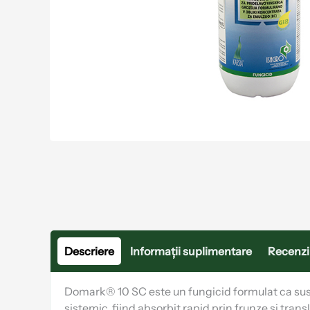
Descriere
Informații suplimentare
Recenzii
Domark® 10 SC este un fungicid formulat ca susp
sistemic, fiind absorbit rapid prin frunze și tra