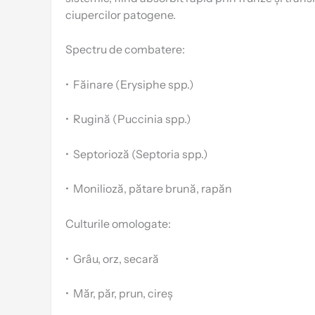
ciupercilor patogene.
Spectru de combatere:
•
Făinare (Erysiphe spp.)
•
Rugină (Puccinia spp.)
•
Septorioză (Septoria spp.)
•
Monilioză, pătare brună, rapăn
Culturile omologate:
•
Grâu, orz, secară
•
Măr, păr, prun, cireș