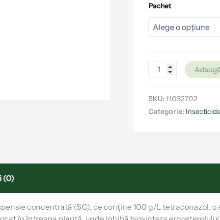
Pachet
Adaugă
SKU:
11032702
Categorie:
Insecticid
 (0)
ensie concentrată (SC), ce conține 100 g/L tetraconazol, o su
nslocat în întreaga plantă, unde inhibă biosinteza ergosterolul