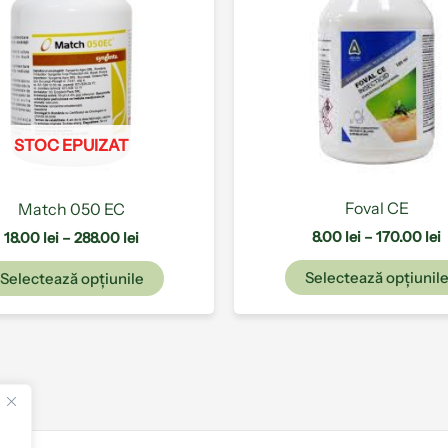
multe
288.00 lei
1
variații.
Opțiunile
pot
fi
alese
STOC EPUIZAT
în
pagina
produsului.
Foval CE
Match 050 EC
8.00
lei
–
170.00
lei
18.00
lei
–
288.00
lei
Selectează opțiunil
Selectează opțiunile