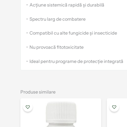
•
Acțiune sistemică rapidă și durabilă
•
Spectru larg de combatere
•
Compatibil cu alte fungicide și insecticide
•
Nu provoacă fitotoxicitate
•
Ideal pentru programe de protecție integrată
Produse similare
Interval
Acest
de
produs
prețuri:
are
13.00 lei
până
mai
la