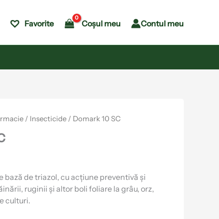
Coșul meu
Contul meu
Favorite
armacie
/
Insecticide
/ Domark 10 SC
C
 bază de triazol, cu acțiune preventivă și
nării, ruginii și altor boli foliare la grâu, orz,
e culturi.