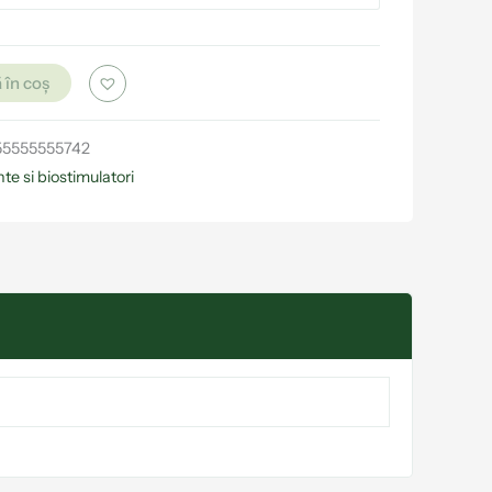
 în coș
55555555742
te si biostimulatori