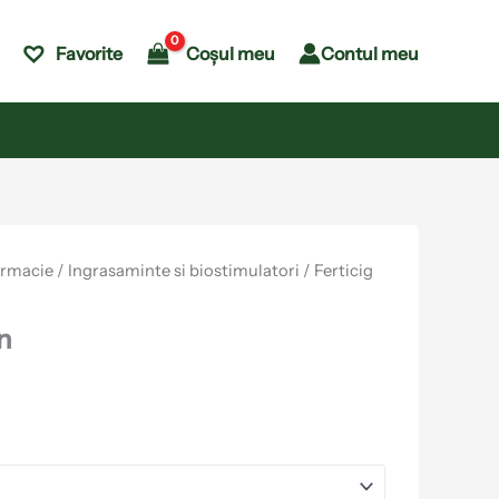
Coșul meu
Contul meu
Favorite
armacie
/
Ingrasaminte si biostimulatori
/ Ferticig
n