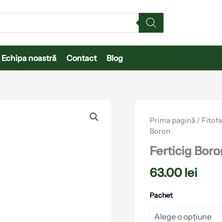
Echipa noastră
Contact
Blog
Cantitate
Ferticig
Prima pagină
/
Fitof
Boron
Boron
Ferticig Boro
63.00
lei
Pachet