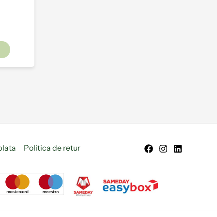
e
plata
Politica de retur