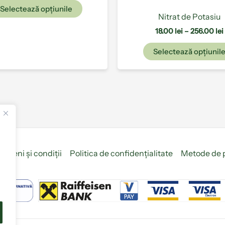
Selectează opțiunile
Nitrat de Potasiu
18.00
lei
–
256.00
lei
Selectează opțiunil
ermeni și condiții
Politica de confidențialitate
Metode de 