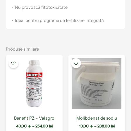
•
Nu provoacă fitotoxicitate
•
Ideal pentru programe de fertilizare integrată
Produse similare
Interval
Interval
Acest
Aces
de
de
produs
prod
prețuri:
prețuri:
are
are
40.00 lei
10.00 lei
mai
mai
până
până
la
multe
la
mult
254.00 lei
288.00 le
variații.
varia
Opțiunile
Opți
pot
pot
fi
fi
alese
ales
Benefit PZ – Valagro
Molibdenat de sodiu
în
în
pagina
pagi
40.00
lei
–
254.00
lei
10.00
lei
–
288.00
lei