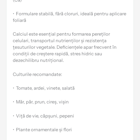
•
Formulare stabilă, fără cloruri, ideală pentru aplicare
foliară
Calciul este esențial pentru formarea pereților
celulari, transportul nutrienților și rezistența
țesuturilor vegetale. Deficiențele apar frecvent în
condiții de creștere rapidă, stres hidric sau
dezechilibru nutrițional.
Culturile recomandate:
•
Tomate, ardei, vinete, salată
•
Măr, păr, prun, cireș, vișin
•
Viță de vie, căpșuni, pepeni
•
Plante ornamentale și flori