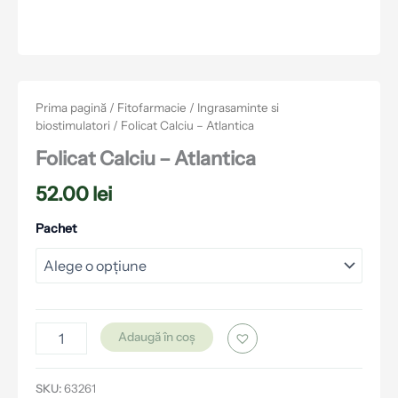
Prima pagină
/
Fitofarmacie
/
Ingrasaminte si
biostimulatori
/ Folicat Calciu – Atlantica
Folicat Calciu – Atlantica
52.00
lei
Pachet
Adaugă în coș
SKU:
63261