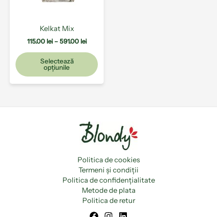
fi
alese
Kelkat Mix
în
pagina
115.00
lei
–
591.00
lei
produsului.
Selectează
opțiunile
Politica de cookies
Termeni și condiții
Politica de confidențialitate
Metode de plata
Politica de retur