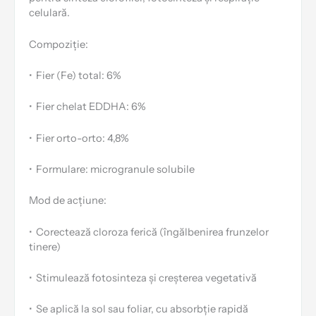
celulară.
Compoziție:
•
Fier (Fe) total: 6%
•
Fier chelat EDDHA: 6%
•
Fier orto-orto: 4,8%
•
Formulare: microgranule solubile
Mod de acțiune:
•
Corectează cloroza ferică (îngălbenirea frunzelor
tinere)
•
Stimulează fotosinteza și creșterea vegetativă
•
Se aplică la sol sau foliar, cu absorbție rapidă