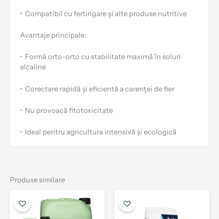
•
Compatibil cu fertirigare și alte produse nutritive
Avantaje principale:
•
Formă orto-orto cu stabilitate maximă în soluri
alcaline
•
Corectare rapidă și eficientă a carenței de fier
•
Nu provoacă fitotoxicitate
•
Ideal pentru agricultura intensivă și ecologică
Produse similare
Interval
Acest
Aces
de
produs
prod
prețuri:
are
are
34.00 lei