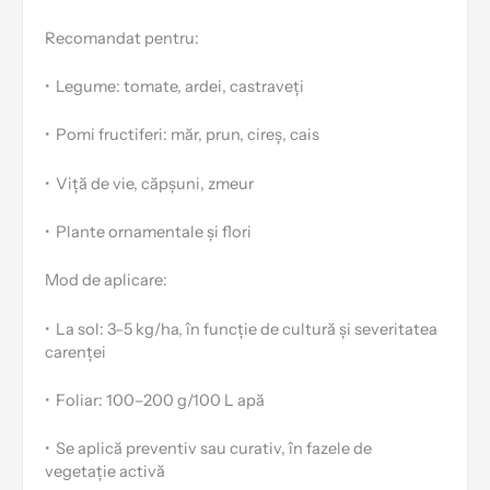
Recomandat pentru:
•
Legume: tomate, ardei, castraveți
•
Pomi fructiferi: măr, prun, cireș, cais
•
Viță de vie, căpșuni, zmeur
•
Plante ornamentale și flori
Mod de aplicare:
•
La sol: 3–5 kg/ha, în funcție de cultură și severitatea
carenței
•
Foliar: 100–200 g/100 L apă
•
Se aplică preventiv sau curativ, în fazele de
vegetație activă