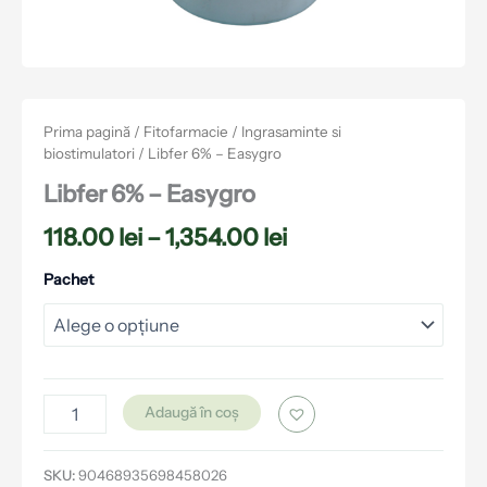
Prima pagină
/
Fitofarmacie
/
Ingrasaminte si
biostimulatori
/ Libfer 6% – Easygro
Libfer 6% – Easygro
118.00
lei
–
1,354.00
lei
Pachet
Adaugă în coș
SKU:
90468935698458026