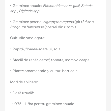
•
Graminee anuale:
Echinochloa crus-galli
,
Setaria
spp.
,
Digitaria spp.
•
Graminee perene:
Agropyron repens
(pir târâtor),
Sorghum halepense
(costrei din rizomi)
Culturile omologate:
•
Rapiță, floarea-soarelui, soia
•
Sfeclă de zahăr, cartof, tomate, morcov, ceapă
•
Plante ornamentale și culturi horticole
Mod de aplicare:
•
Doză uzuală:
⁠◦
0,75–1 L/ha pentru graminee anuale