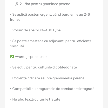
⁠◦
1,5–2 L/ha pentru graminee perene
•
Se aplică postemergent, când buruienile au 2–6
frunze
•
Volum de apă: 200–400 L/ha
•
Se poate amesteca cu adjuvanți pentru eficiență
crescută
Avantaje principale:
•
Selectiv pentru culturile dicotiledonate
•
Eficiență ridicată asupra gramineelor perene
•
Compatibil cu programele de combatere integrată
•
Nu afectează culturile tratate