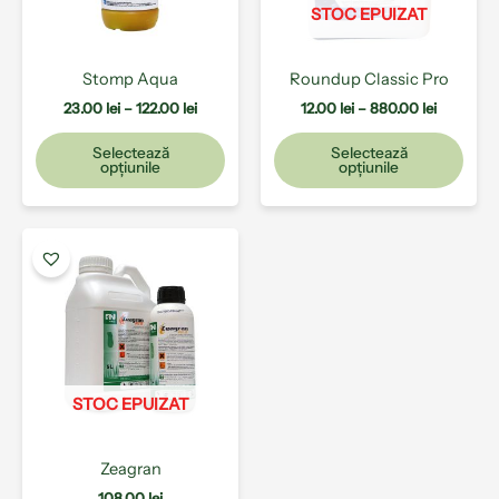
pot
pot
STOC EPUIZAT
fi
fi
alese
ales
Stomp Aqua
Roundup Classic Pro
în
în
pagina
pagi
23.00
lei
–
122.00
lei
12.00
lei
–
880.00
lei
produsului.
prod
Selectează
Selectează
opțiunile
opțiunile
Acest
produs
are
mai
multe
variații.
Opțiunile
pot
STOC EPUIZAT
fi
alese
Zeagran
în
pagina
108.00
lei