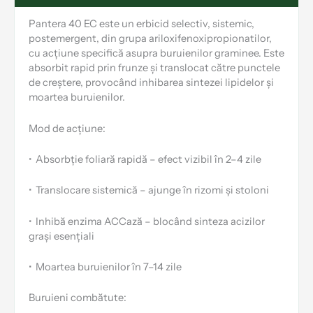
Pantera 40 EC este un erbicid selectiv, sistemic,
postemergent, din grupa ariloxifenoxipropionatilor,
cu acțiune specifică asupra buruienilor graminee. Este
absorbit rapid prin frunze și translocat către punctele
de creștere, provocând inhibarea sintezei lipidelor și
moartea buruienilor.
Mod de acțiune:
•
Absorbție foliară rapidă – efect vizibil în 2–4 zile
•
Translocare sistemică – ajunge în rizomi și stoloni
•
Inhibă enzima ACCază – blocând sinteza acizilor
grași esențiali
•
Moartea buruienilor în 7–14 zile
Buruieni combătute: