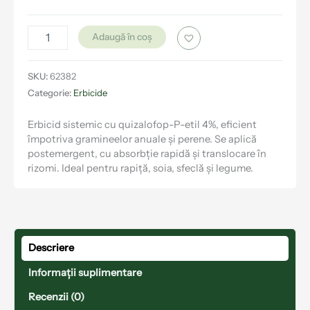
Adaugă în coș
SKU:
62382
Categorie:
Erbicide
Erbicid sistemic cu quizalofop-P-etil 4%, eficient
împotriva gramineelor anuale și perene. Se aplică
postemergent, cu absorbție rapidă și translocare în
rizomi. Ideal pentru rapiță, soia, sfeclă și legume.
Descriere
Informații suplimentare
Recenzii (0)