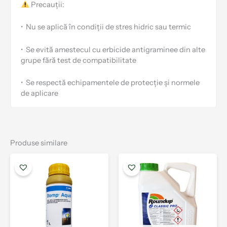
Precauții:
•
Nu se aplică în condiții de stres hidric sau termic
•
Se evită amestecul cu erbicide antigraminee din alte
grupe fără test de compatibilitate
•
Se respectă echipamentele de protecție și normele
de aplicare
Produse similare
Interval
Interval
Acest
Aces
de
de
produs
prod
prețuri:
prețuri:
are
are
23.00 lei
12.00 lei
mai
mai
până
până
la
multe
la
mult
122.00 lei
880.00 le
variații.
varia
Opțiunile
Opți