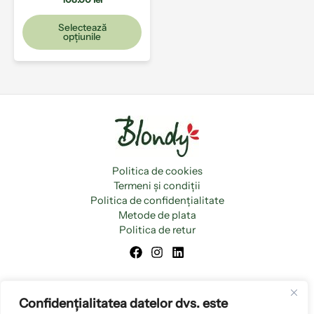
produsului.
Selectează
opțiunile
Politica de cookies
Termeni și condiții
Politica de confidențialitate
Metode de plata
Politica de retur
Confidențialitatea datelor dvs. este