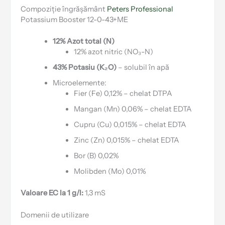
Compoziție îngrășământ
Peters Professional
Potassium Booster 12-0-43+ME
12% Azot total (N)
12% azot nitric (NO₃-N)
43% Potasiu (K₂O)
– solubil în apă
Microelemente:
Fier (Fe) 0,12% – chelat DTPA
Mangan (Mn) 0,06% – chelat EDTA
Cupru (Cu) 0,015% – chelat EDTA
Zinc (Zn) 0,015% – chelat EDTA
Bor (B) 0,02%
Molibden (Mo) 0,01%
Valoare EC la 1 g/l:
1,3 mS
Domenii de utilizare