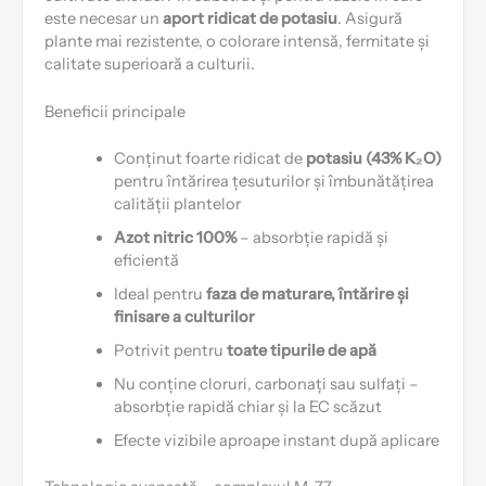
este necesar un
aport ridicat de potasiu
. Asigură
plante mai rezistente, o colorare intensă, fermitate și
calitate superioară a culturii.
Beneficii principale
Conținut foarte ridicat de
potasiu (43% K₂O)
pentru întărirea țesuturilor și îmbunătățirea
calității plantelor
Azot nitric 100%
– absorbție rapidă și
eficientă
Ideal pentru
faza de maturare, întărire și
finisare a culturilor
Potrivit pentru
toate tipurile de apă
Nu conține cloruri, carbonați sau sulfați –
absorbție rapidă chiar și la EC scăzut
Efecte vizibile aproape instant după aplicare