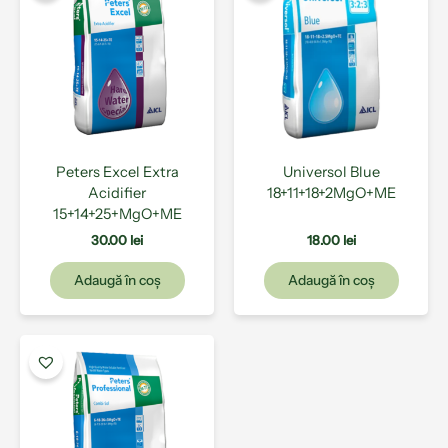
Peters Excel Extra
Universol Blue
Acidifier
18+11+18+2MgO+ME
15+14+25+MgO+ME
30.00
lei
18.00
lei
Adaugă în coș
Adaugă în coș