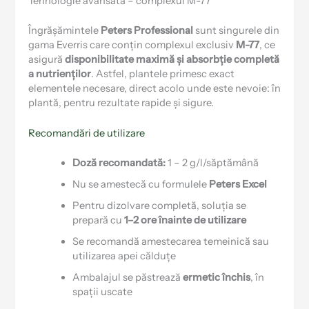
Tehnologie avansată – complexul M-77
Îngrășămintele
Peters Professional
sunt singurele din
gama Everris care conțin complexul exclusiv
M-77
, ce
asigură
disponibilitate maximă și absorbție completă
a nutrienților
. Astfel, plantele primesc exact
elementele necesare, direct acolo unde este nevoie: în
plantă, pentru rezultate rapide și sigure.
Recomandări de utilizare
Doză recomandată:
1 – 2 g/l/săptămână
Nu se amestecă cu formulele
Peters Excel
Pentru dizolvare completă, soluția se
prepară cu
1–2 ore înainte de utilizare
Se recomandă amestecarea temeinică sau
utilizarea apei călduțe
Ambalajul se păstrează
ermetic închis
, în
spații uscate