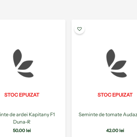
Acest
produs
are
mai
multe
variații.
Opțiunile
pot
fi
alese
STOC EPUIZAT
STOC EPUIZAT
în
pagina
produsului.
nte de ardei Kapitany F1
Seminte de tomate Audaz
Duna-R
50.00
lei
42.00
lei