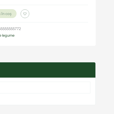
 în coș
55555555772
e legume