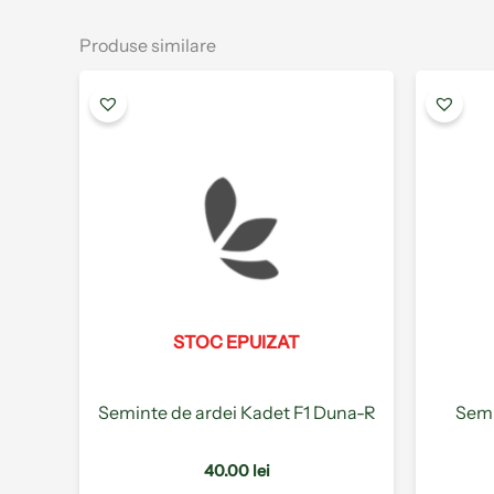
Produse similare
Acest
produs
are
mai
multe
variații.
Opțiunile
pot
fi
alese
STOC EPUIZAT
în
pagina
produsului.
Seminte de ardei Kadet F1 Duna-R
Semi
40.00
lei