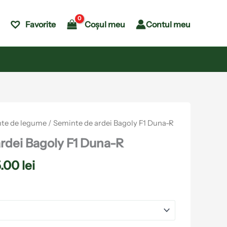
Coșul meu
Contul meu
Favorite
Interval
te de legume
/ Seminte de ardei Bagoly F1 Duna-R
de
rdei Bagoly F1 Duna-R
prețuri:
5.00
lei
71.00 lei
până
la
175.00 lei