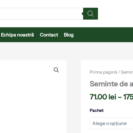
Echipa noastră
Contact
Blog
Cantitate
Seminte
Prima pagină
/
Semin
de
ardei
Seminte de a
Bagoly
F1
71.00
lei
–
17
Duna-
R
Pachet