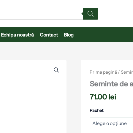
Echipa noastră
Contact
Blog
Cantitate
Seminte
Prima pagină
/
Semin
de
ardei
Seminte de a
Bobita
F1
71.00
lei
Duna-
R
Pachet