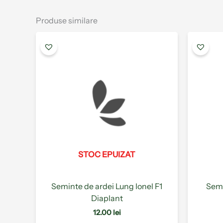
Produse similare
Acest
produs
are
mai
multe
variații.
Opțiunile
pot
fi
alese
STOC EPUIZAT
în
pagina
produsului.
Seminte de ardei Lung Ionel F1
Semi
Diaplant
12.00
lei