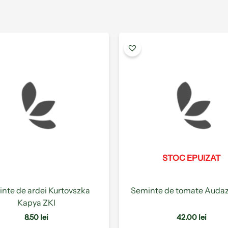
Acest
produs
are
mai
multe
variații.
Opțiunile
pot
fi
alese
STOC EPUIZAT
în
pagina
produsului.
nte de ardei Kurtovszka
Seminte de tomate Audaz
Kapya ZKI
8.50
lei
42.00
lei