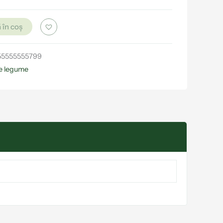
 în coș
55555555799
e legume