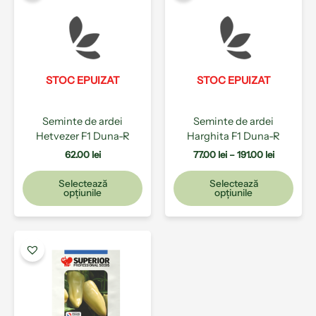
are
are
77.00 lei
mai
mai
până
multe
la
mult
191.00 lei
variații.
varia
Opțiunile
Opți
pot
pot
STOC EPUIZAT
STOC EPUIZAT
fi
fi
alese
ales
Seminte de ardei
Seminte de ardei
în
în
Hetvezer F1 Duna-R
Harghita F1 Duna-R
pagina
pagi
produsului.
prod
62.00
lei
77.00
lei
–
191.00
lei
Selectează
Selectează
opțiunile
opțiunile