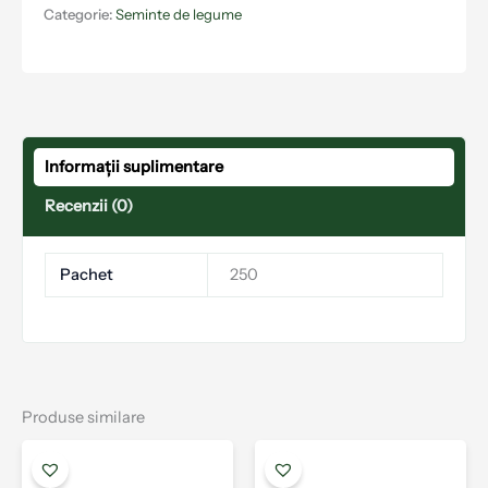
Categorie:
Seminte de legume
Informații suplimentare
Recenzii (0)
Pachet
250
Produse similare
Interval
Acest
Aces
de
produs
prod
prețuri: