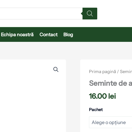
Echipa noastră
Contact
Blog
Cantitate
Seminte
Prima pagină
/
Semin
de
ardei
Seminte de a
Gigant
F1
16.00
lei
ZKI
Pachet