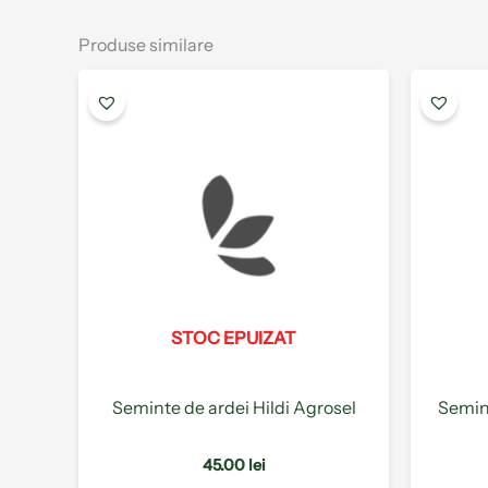
Produse similare
Acest
produs
are
mai
multe
variații.
Opțiunile
pot
fi
alese
STOC EPUIZAT
în
pagina
produsului.
Seminte de ardei Hildi Agrosel
Semin
45.00
lei