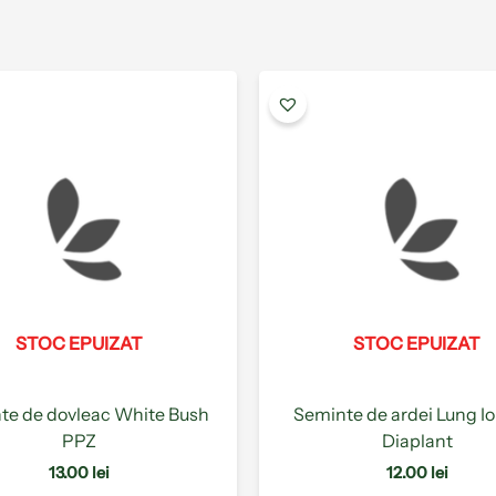
Acest
produs
are
mai
multe
variații.
Opțiunile
pot
fi
alese
STOC EPUIZAT
STOC EPUIZAT
în
pagina
produsului.
te de dovleac White Bush
Seminte de ardei Lung Io
PPZ
Diaplant
13.00
lei
12.00
lei