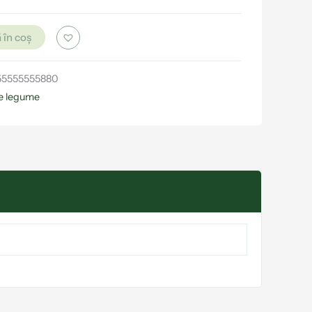
 în coș
55555555880
e legume