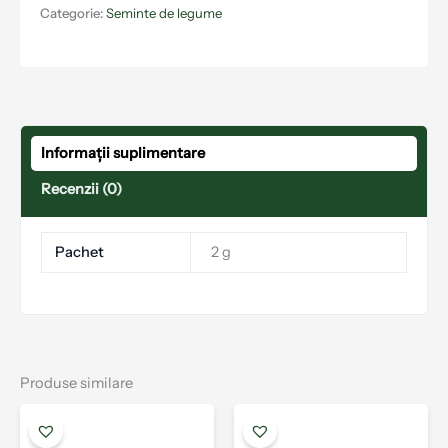
Categorie:
Seminte de legume
Informații suplimentare
Recenzii (0)
Pachet
2 g
Produse similare
Acest
Aces
produs
prod