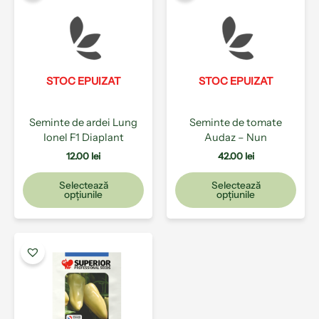
are
are
mai
mai
multe
mult
variații.
varia
Opțiunile
Opți
pot
pot
STOC EPUIZAT
STOC EPUIZAT
fi
fi
alese
ales
Seminte de ardei Lung
Seminte de tomate
în
în
Ionel F1 Diaplant
Audaz – Nun
pagina
pagi
produsului.
prod
12.00
lei
42.00
lei
Selectează
Selectează
opțiunile
opțiunile