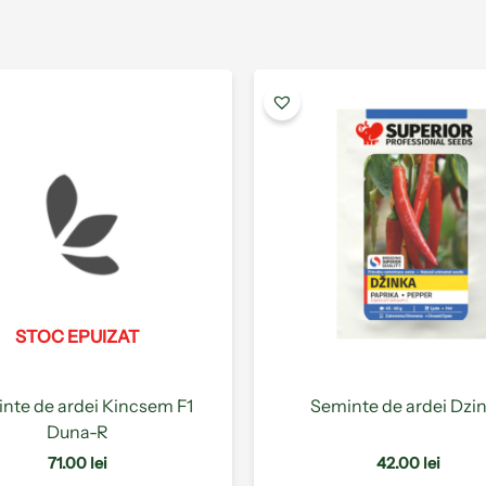
Acest
produs
are
mai
multe
variații.
Opțiunile
pot
fi
alese
STOC EPUIZAT
în
pagina
produsului.
nte de ardei Kincsem F1
Seminte de ardei Dzi
Duna-R
71.00
lei
42.00
lei