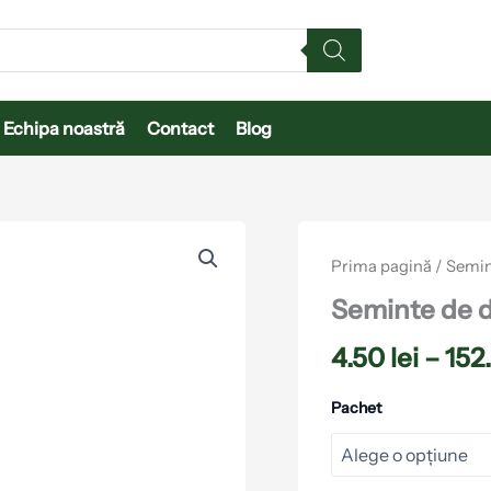
Echipa noastră
Contact
Blog
Cantitate
Seminte
Prima pagină
/
Semin
de
dovleac
Seminte de 
Nagydobosi
4.50
lei
–
152
Pachet