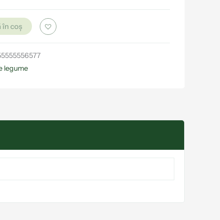
 în coș
55555556577
e legume