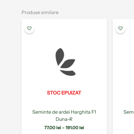
Produse similare
Interval
Acest
de
produs
prețuri:
are
77.00 lei
până
mai
la
multe
191.00 lei
variații.
Opțiunile
pot
fi
alese
STOC EPUIZAT
în
pagina
produsului.
Seminte de ardei Harghita F1
Semi
Duna-R
77.00
lei
–
191.00
lei