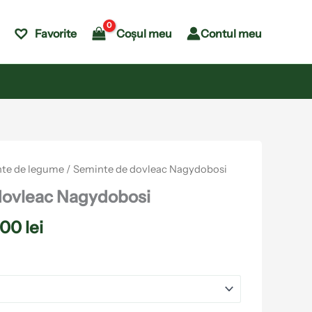
Coșul meu
Contul meu
Favorite
Interval
te de legume
/ Seminte de dovleac Nagydobosi
de
dovleac Nagydobosi
prețuri:
.00
lei
4.50 lei
până
la
152.00 lei