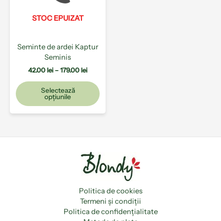
Opțiunile
pot
STOC EPUIZAT
fi
alese
Seminte de ardei Kaptur
în
Seminis
pagina
produsului.
42.00
lei
–
179.00
lei
Selectează
opțiunile
Politica de cookies
Termeni și condiții
Politica de confidențialitate