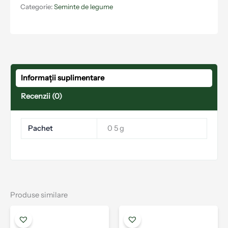
Categorie:
Seminte de legume
Informații suplimentare
Recenzii (0)
Pachet
0 5 g
Produse similare
Acest
Aces
produs
prod