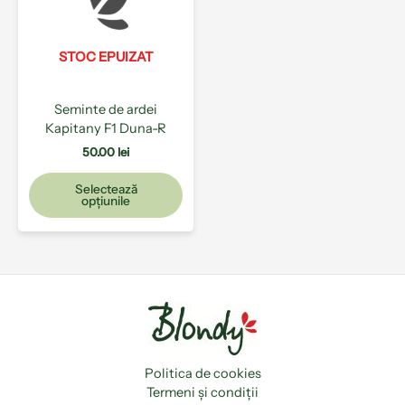
variații.
Opțiunile
pot
STOC EPUIZAT
fi
alese
Seminte de ardei
în
Kapitany F1 Duna-R
pagina
produsului.
50.00
lei
Selectează
opțiunile
Politica de cookies
Termeni și condiții