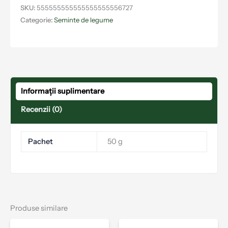
SKU:
555555555555555555556727
Categorie:
Seminte de legume
Informații suplimentare
Recenzii (0)
Pachet
50 g
Produse similare
Acest
Aces