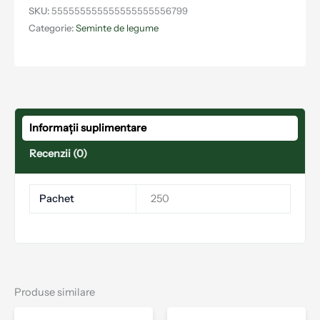
SKU:
555555555555555555556799
Categorie:
Seminte de legume
Informații suplimentare
Recenzii (0)
Pachet
250
Produse similare
Acest
Aces