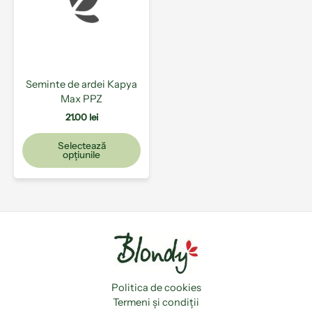
variații.
Opțiunile
pot
fi
alese
Seminte de ardei Kapya
în
Max PPZ
pagina
produsului.
21.00
lei
Selectează
opțiunile
Politica de cookies
Termeni și condiții