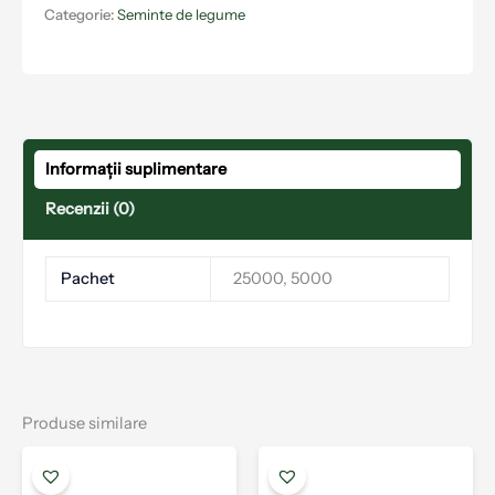
Categorie:
Seminte de legume
Informații suplimentare
Recenzii (0)
Pachet
25000, 5000
Produse similare
Interval
Acest
Aces
de
produs
prod
prețuri: