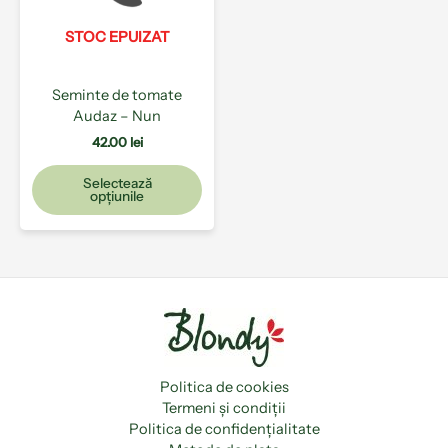
Opțiunile
pot
STOC EPUIZAT
fi
alese
Seminte de tomate
în
Audaz – Nun
pagina
produsului.
42.00
lei
Selectează
opțiunile
Politica de cookies
Termeni și condiții
Politica de confidențialitate