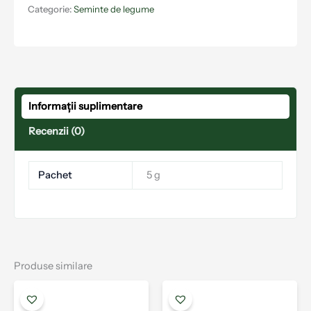
Categorie:
Seminte de legume
Informații suplimentare
Recenzii (0)
Pachet
5 g
Produse similare
Interval
Acest
Aces
de
produs
prod
prețuri: