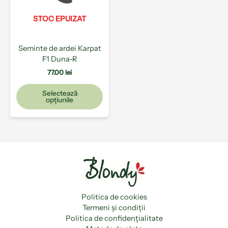
Opțiunile
pot
STOC EPUIZAT
fi
alese
Seminte de ardei Karpat
în
F1 Duna-R
pagina
produsului.
77.00
lei
Selectează
opțiunile
Politica de cookies
Termeni și condiții
Politica de confidențialitate