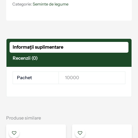
Categorie:
Seminte de legume
Informații suplimentare
Recenzii (0)
Pachet
10000
Produse similare
Acest
Aces
produs
prod