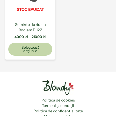
Opțiunile
pot
STOC EPUIZAT
fi
alese
Seminte de ridich
în
Bodiam F1 RZ
pagina
produsului.
40.00
lei
–
210.00
lei
Selectează
opțiunile
Politica de cookies
Termeni și condiții
Politica de confidențialitate