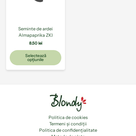
Opțiunile
pot
fi
alese
Seminte de ardei
în
Almapaprika ZKI
pagina
produsului.
8.50
lei
Selectează
opțiunile
Politica de cookies
Termeni și condiții
Politica de confidențialitate