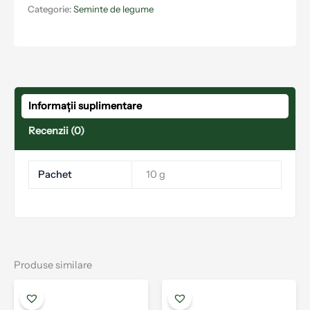
Categorie:
Seminte de legume
Informații suplimentare
Recenzii (0)
Pachet
10 g
Produse similare
Interval
Acest
Aces
de
produs
prod
prețuri: