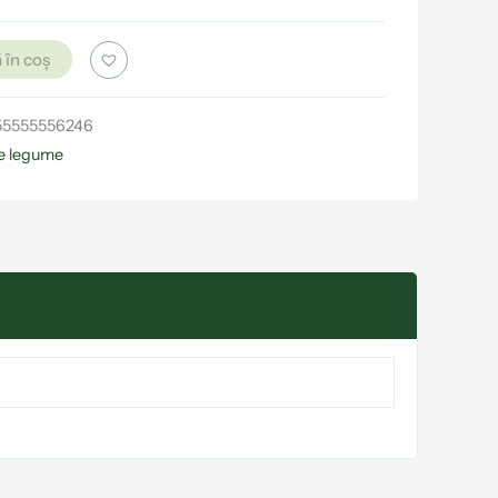
 în coș
55555556246
e legume