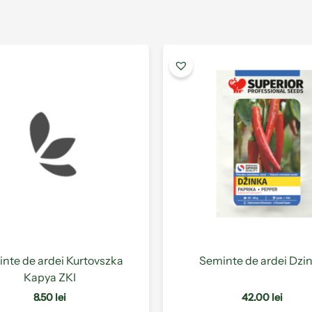
Acest
produs
are
mai
multe
variații.
Opțiunile
pot
fi
alese
în
pagina
produsului.
nte de ardei Kurtovszka
Seminte de ardei Dzi
Kapya ZKI
8.50
lei
42.00
lei