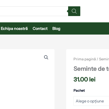
Echipa noastră
Contact
Blog
Cantitate
Seminte
Prima pagină
/
Semin
de
tomate
Seminte de 
Bendida
31.00
lei
Pachet