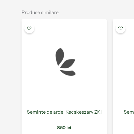
Produse similare
Acest
produs
are
mai
multe
variații.
Opțiunile
pot
fi
alese
în
pagina
produsului.
Seminte de ardei Kecskeszarv ZKI
Semi
8.50
lei