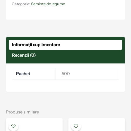
Categorie:
Seminte de legume
Informații suplimentare
Recenzii (0)
Pachet
500
Produse similare
Interval
Acest
Aces
de
produs
prod
prețuri: