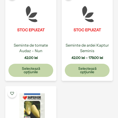
are
are
42.00 lei
mai
mai
până
multe
la
mult
179.00 lei
variații.
varia
Opțiunile
Opți
pot
pot
STOC EPUIZAT
STOC EPUIZAT
fi
fi
alese
ales
Seminte de tomate
Seminte de ardei Kaptur
în
în
Audaz – Nun
Seminis
pagina
pagi
produsului.
prod
42.00
lei
42.00
lei
–
179.00
lei
Selectează
Selectează
opțiunile
opțiunile