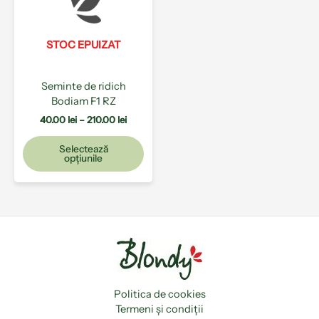
210.00 lei
variații.
Opțiunile
pot
STOC EPUIZAT
fi
alese
Seminte de ridich
în
Bodiam F1 RZ
pagina
produsului.
40.00
lei
–
210.00
lei
Selectează
opțiunile
Politica de cookies
Termeni și condiții