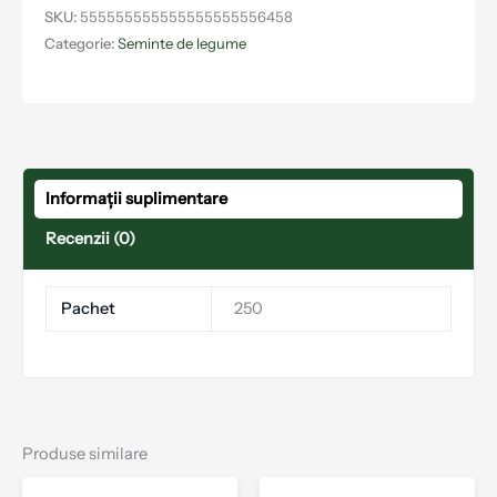
SKU:
555555555555555555556458
Categorie:
Seminte de legume
Informații suplimentare
Recenzii (0)
Pachet
250
Produse similare
Acest
Aces