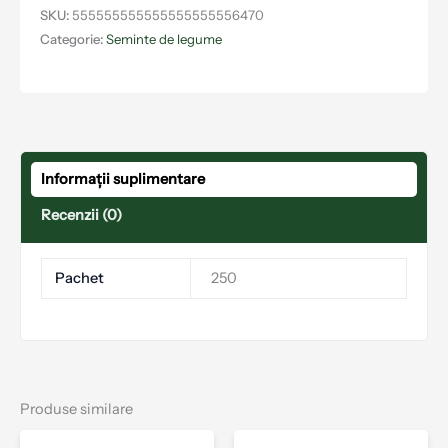
SKU:
555555555555555555556470
Categorie:
Seminte de legume
Informații suplimentare
Recenzii (0)
Pachet
250
Produse similare
Interval
Acest
Aces