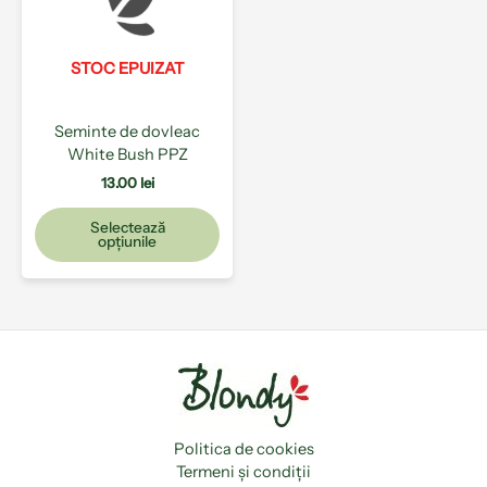
variații.
Opțiunile
pot
STOC EPUIZAT
fi
alese
Seminte de dovleac
în
White Bush PPZ
pagina
produsului.
13.00
lei
Selectează
opțiunile
Politica de cookies
Termeni și condiții