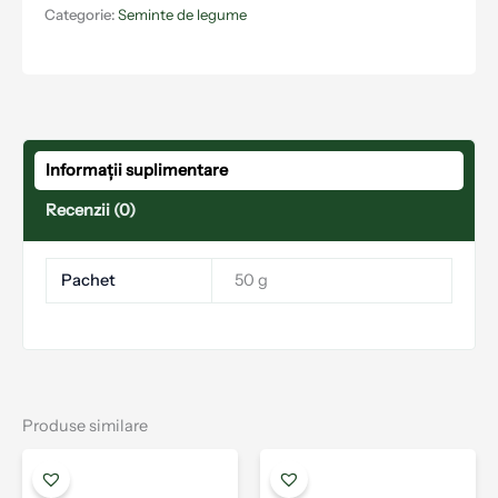
Categorie:
Seminte de legume
Informații suplimentare
Recenzii (0)
Pachet
50 g
Produse similare
Interval
Interval
Acest
Aces
de
de
produs
prod
prețuri:
prețuri: