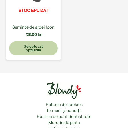
Opțiunile
pot
STOC EPUIZAT
fi
alese
Seminte de ardei Ipon
în
pagina
129.00
lei
produsului.
Selectează
opțiunile
Politica de cookies
Termeni și condiții
Politica de confidențialitate
Metode de plata