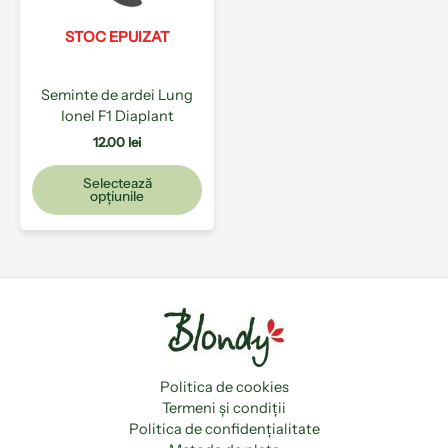
Opțiunile
pot
STOC EPUIZAT
fi
alese
Seminte de ardei Lung
în
Ionel F1 Diaplant
pagina
produsului.
12.00
lei
Selectează
opțiunile
Politica de cookies
Termeni și condiții
Politica de confidențialitate