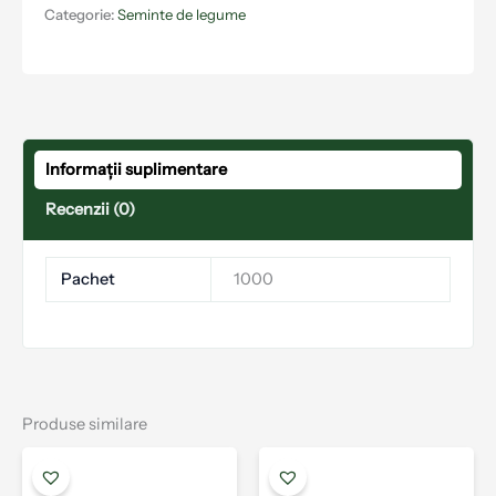
Categorie:
Seminte de legume
Informații suplimentare
Recenzii (0)
Pachet
1000
Produse similare
Interval
Acest
Aces
de
produs
prod
prețuri: