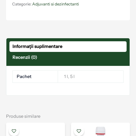
Categorie:
Adjuvanti si dezinfectanti
Informații suplimentare
Recenzii (0)
Pachet
1 l, 5 l
Produse similare
Interval
Acest
Aces
de
produs
prod
prețuri: