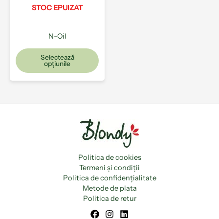
pot
STOC EPUIZAT
fi
alese
N-Oil
în
pagina
Selectează
produsului.
opțiunile
Politica de cookies
Termeni și condiții
Politica de confidențialitate
Metode de plata
Politica de retur