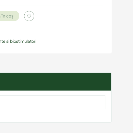
 în coș
te si biostimulatori