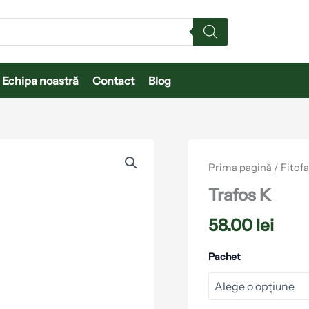
Echipa noastră
Contact
Blog
Cantitate
Trafos
Prima pagină
/
Fitof
K
Trafos K
58.00
lei
Pachet