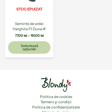
Opțiunile
pot
STOC EPUIZAT
fi
alese
Seminte de ardei
în
Harghita F1 Duna-R
pagina
produsului.
77.00
lei
–
191.00
lei
Selectează
opțiunile
Politica de cookies
Termeni și condiții
Politica de confidențialitate