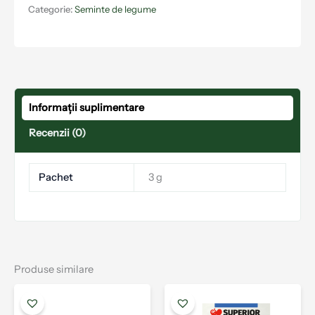
Categorie:
Seminte de legume
Informații suplimentare
Recenzii (0)
Pachet
3 g
Produse similare
Acest
Aces
produs
prod