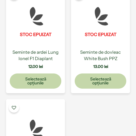
are
are
mai
mai
multe
mult
variații.
varia
Opțiunile
Opți
pot
pot
STOC EPUIZAT
STOC EPUIZAT
fi
fi
alese
ales
Seminte de ardei Lung
Seminte de dovleac
în
în
Ionel F1 Diaplant
White Bush PPZ
pagina
pagi
produsului.
prod
12.00
lei
13.00
lei
Selectează
Selectează
opțiunile
opțiunile
Acest
produs
are
mai
multe
variații.