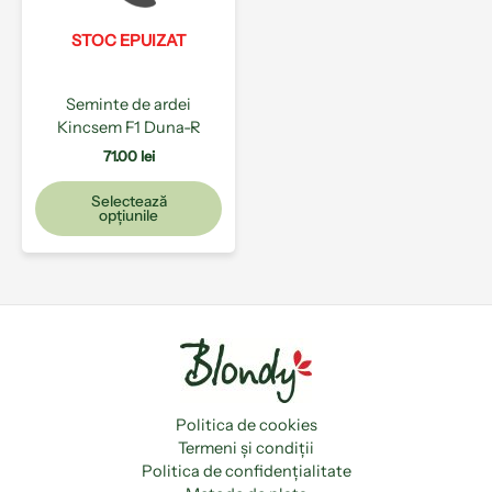
Opțiunile
pot
STOC EPUIZAT
fi
alese
Seminte de ardei
în
Kincsem F1 Duna-R
pagina
produsului.
71.00
lei
Selectează
opțiunile
Politica de cookies
Termeni și condiții
Politica de confidențialitate