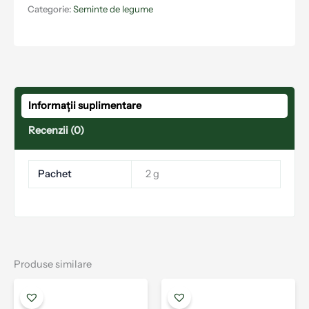
Categorie:
Seminte de legume
Informații suplimentare
Recenzii (0)
Pachet
2 g
Produse similare
Acest
Aces
produs
prod